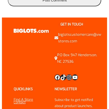
GET IN TOUCH
biglotscustomercare@vw
stores.com
P.O Box 947 Henderson,
NC 27536
Facebook
TikTok
Instagram
YouTube
QUICKLINKS
NEWSLETTER
Find A Store
Subscribe to get notified
Contact
about product launches,