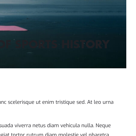
OF SPORTS HISTORY
c scelerisque ut enim tristique sed. At leo urna
esuada viverra netus diam vehicula nulla. Neque
eugiat tortor rutrum diam molestie vel pharetra.