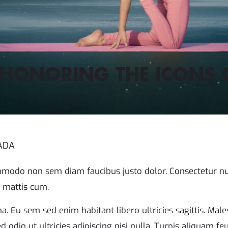
: HONORING THE ICONS 
UADA
mmodo non sem diam faucibus justo dolor. Consectetur nun
 mattis cum.
. Eu sem sed enim habitant libero ultricies sagittis. Mal
ed odio ut ultricies adipiscing nisi nulla. Turpis aliquam f