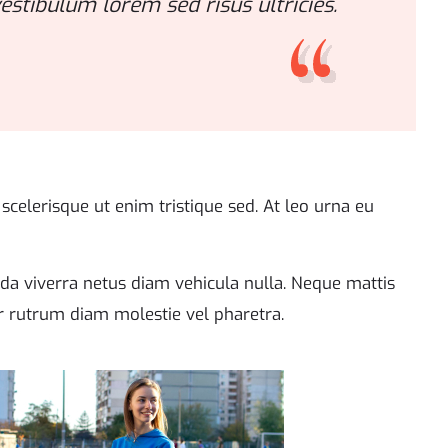
estibulum lorem sed risus ultricies.
celerisque ut enim tristique sed. At leo urna eu
ada viverra netus diam vehicula nulla. Neque mattis
tor rutrum diam molestie vel pharetra.