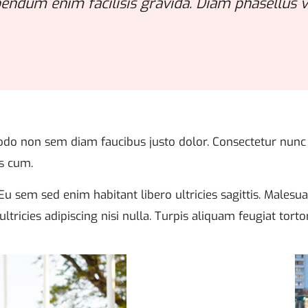
endum enim facilisis gravida. Diam phasellus v
do non sem diam faucibus justo dolor. Consectetur nunc s
s cum.
u sem sed enim habitant libero ultricies sagittis. Malesu
ultricies adipiscing nisi nulla. Turpis aliquam feugiat tor