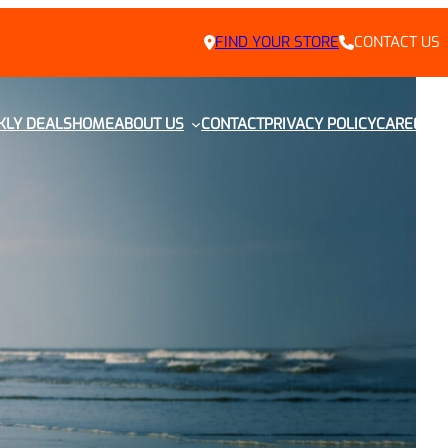
FIND YOUR STORE
CONTACT US
LY DEALS
HOME
ABOUT US
CONTACT
PRIVACY POLICY
CAREERS