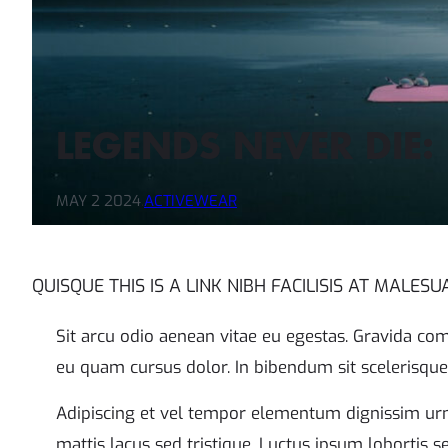
LEGENDS NEVER DIE
MAY 2 2024
.
ACTIVEWEAR
QUISQUE THIS IS A LINK NIBH FACILISIS AT MALES
Sit arcu odio aenean vitae eu egestas. Gravida co
eu quam cursus dolor. In bibendum sit scelerisque
Adipiscing et vel tempor elementum dignissim urna
mattis lacus sed tristique. Luctus ipsum lobortis s