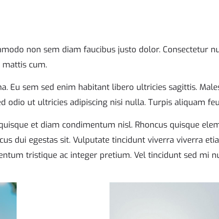
mmodo non sem diam faucibus justo dolor. Consectetur nun
 mattis cum.
. Eu sem sed enim habitant libero ultricies sagittis. Mal
ed odio ut ultricies adipiscing nisi nulla. Turpis aliquam f
s quisque et diam condimentum nisl. Rhoncus quisque elem
us dui egestas sit. Vulputate tincidunt viverra viverra et
ntum tristique ac integer pretium. Vel tincidunt sed mi nul