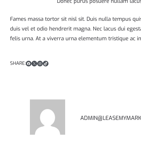
Donec purus posuere nullam lacus
Fames massa tortor sit nisl sit. Duis nulla tempus q
duis vel et odio hendrerit magna. Nec lacus dui egesta
felis urna. At a viverra urna elementum tristique ac in
Facebook
X
Instagram
TikTok
SHARE:
ADMIN@LEASEMYMARK