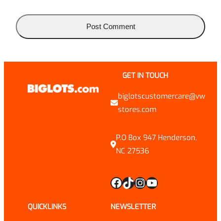
GET IN TOUCH
biglotscustomercare@vw
stores.com
P.O Box 947 Henderson,
NC 27536
Facebook
TikTok
Instagram
YouTube
QUICKLINKS
NEWSLETTER